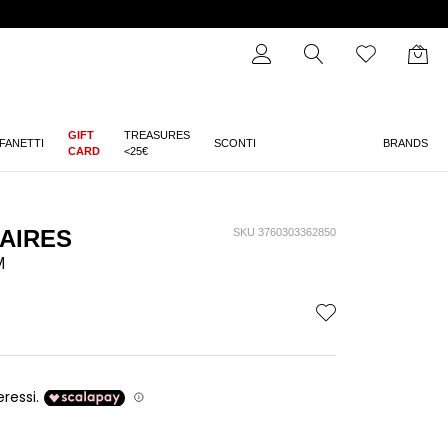
GIFT
TREASURES
FANETTI
SCONTI
BRANDS
CARD
<25€
NAIRES
SKU 3760303362850
M