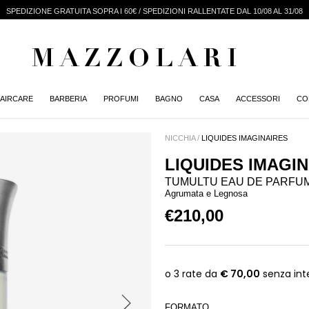
SPEDIZIONE GRATUITA SOPRA I 60€ / SPEDIZIONI RALLENTATE DAL 10/08 AL 31/08
MAZZOLARI
AIRCARE
BARBERIA
PROFUMI
BAGNO
CASA
ACCESSORI
CO
NICCHIA /
LIQUIDES IMAGINAIRES
LIQUIDES IMAGI
TUMULTU EAU DE PARFU
Agrumata e Legnosa
€210,00
FORMATO